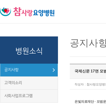
주메뉴 바로가기
컨텐츠 바로가기
공지사
병원소식
공지사항
국제신문 17면 
고객의소리
작성자 : 참사랑요양병
사회사업프로그램
은빛의료재단 · 모범